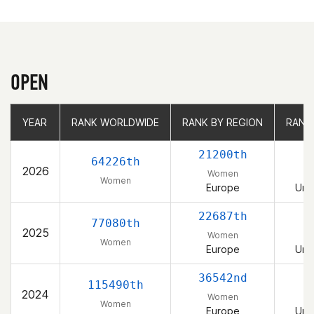
OPEN
YEAR
YEAR
RANK WORLDWIDE
RANK WORLDWIDE
RANK BY REGION
RANK BY REGION
RANK
RANK
21200th
64226th
2026
Women
Women
Europe
Uni
22687th
77080th
2025
Women
Women
Europe
Uni
36542nd
115490th
2024
Women
Women
Europe
Uni