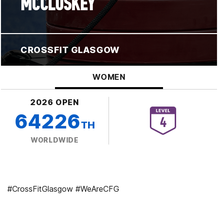
MCCLOSKEY
CROSSFIT GLASGOW
WOMEN
2026 OPEN
64226
TH
WORLDWIDE
#CrossFitGlasgow #WeAreCFG