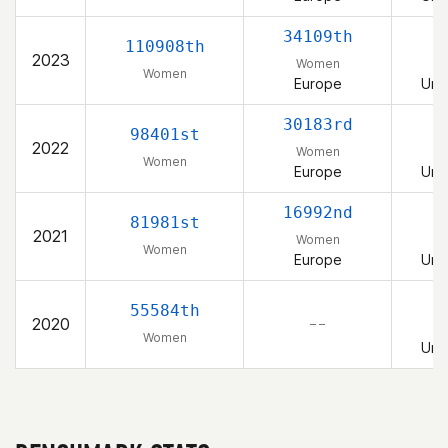
34109th
110908th
2023
Women
Women
Europe
Uni
30183rd
98401st
2022
Women
Women
Europe
Uni
16992nd
81981st
2021
Women
Women
Europe
Uni
55584th
2020
– –
Women
Uni