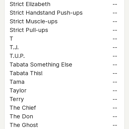
Strict Elizabeth
--
Strict Handstand Push-ups
--
Strict Muscle-ups
--
Strict Pull-ups
--
T
--
T.J.
--
T.U.P.
--
Tabata Something Else
--
Tabata This!
--
Tama
--
Taylor
--
Terry
--
The Chief
--
The Don
--
The Ghost
--