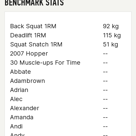
BENCHMARK STATS
Back Squat 1RM
92 kg
Deadlift 1RM
115 kg
Squat Snatch 1RM
51 kg
2007 Hopper
--
30 Muscle-ups For Time
--
Abbate
--
Adambrown
--
Adrian
--
Alec
--
Alexander
--
Amanda
--
Andi
--
Andy
--