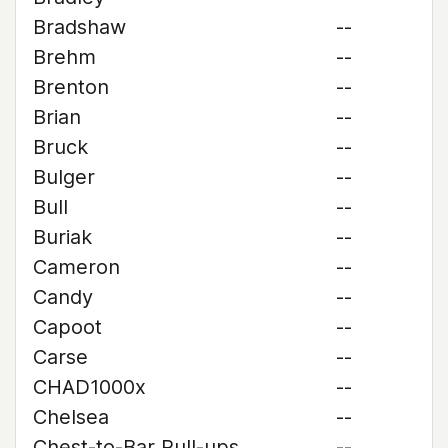
Bradshaw
--
Brehm
--
Brenton
--
Brian
--
Bruck
--
Bulger
--
Bull
--
Buriak
--
Cameron
--
Candy
--
Capoot
--
Carse
--
CHAD1000x
--
Chelsea
--
Chest-to-Bar Pull-ups
--