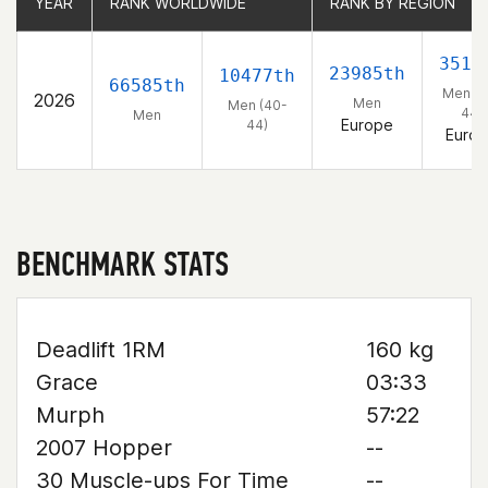
YEAR
YEAR
RANK WORLDWIDE
RANK WORLDWIDE
RANK BY REGION
RANK BY REGION
3514
23985th
10477th
66585th
Men (4
2026
Men
Men (40-
44)
Men
Europe
44)
Euro
BENCHMARK STATS
Deadlift 1RM
160 kg
Grace
03:33
Murph
57:22
2007 Hopper
--
30 Muscle-ups For Time
--