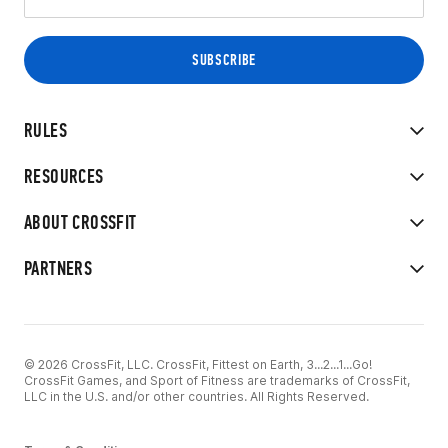
RULES
RESOURCES
ABOUT CROSSFIT
PARTNERS
© 2026 CrossFit, LLC. CrossFit, Fittest on Earth, 3...2...1...Go!
CrossFit Games, and Sport of Fitness are trademarks of CrossFit,
LLC in the U.S. and/or other countries. All Rights Reserved.