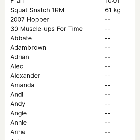
Fran
10:01
Squat Snatch 1RM
61 kg
2007 Hopper
--
30 Muscle-ups For Time
--
Abbate
--
Adambrown
--
Adrian
--
Alec
--
Alexander
--
Amanda
--
Andi
--
Andy
--
Angie
--
Annie
--
Arnie
--