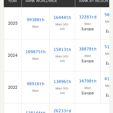
YEAR
YEAR
RANK WORLDWIDE
RANK WORLDWIDE
RANK BY REGION
RANK BY REGION
506
32283rd
16444th
99380th
Men 
2025
Men
Men (40-
44
Men
Europe
44)
Eur
514
38878th
15813th
109875th
Men 
2024
Men
Men (40-
44
Men
Europe
44)
Eur
413
34798th
13096th
98916th
Men 
2022
Men
Men (40-
44
Men
Europe
44)
Eur
26233rd