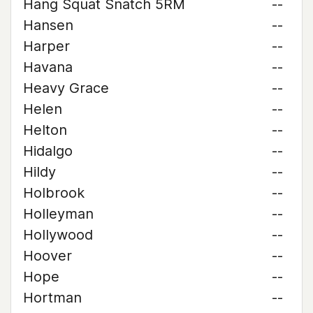
Hang Squat Snatch 5RM
--
Hansen
--
Harper
--
Havana
--
Heavy Grace
--
Helen
--
Helton
--
Hidalgo
--
Hildy
--
Holbrook
--
Holleyman
--
Hollywood
--
Hoover
--
Hope
--
Hortman
--