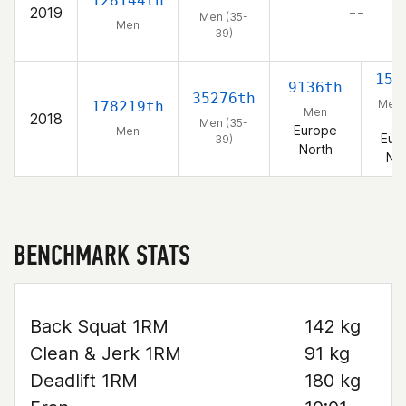
128144th
2019
– –
Men (35-
Men
39)
157
9136th
35276th
Men 
178219th
Men
2018
39
Men (35-
Europe
Men
Eur
39)
North
Nor
BENCHMARK STATS
Back Squat 1RM
142 kg
Clean & Jerk 1RM
91 kg
Deadlift 1RM
180 kg