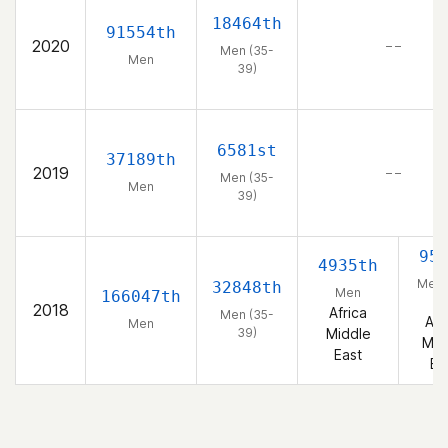
18464th
91554th
2020
– –
Men (35-
Men
39)
6581st
37189th
2019
– –
Men (35-
Men
39)
95
4935th
Men 
32848th
Men
166047th
39
2018
Africa
Men (35-
Afr
Men
39)
Middle
Mid
East
Ea