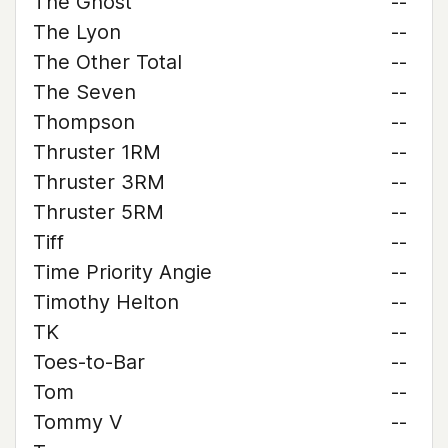
The Ghost
--
The Lyon
--
The Other Total
--
The Seven
--
Thompson
--
Thruster 1RM
--
Thruster 3RM
--
Thruster 5RM
--
Tiff
--
Time Priority Angie
--
Timothy Helton
--
TK
--
Toes-to-Bar
--
Tom
--
Tommy V
--