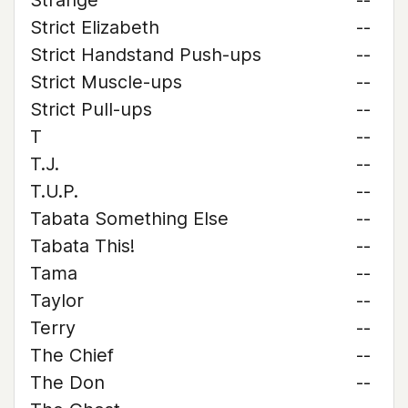
Strange
--
Strict Elizabeth
--
Strict Handstand Push-ups
--
Strict Muscle-ups
--
Strict Pull-ups
--
T
--
T.J.
--
T.U.P.
--
Tabata Something Else
--
Tabata This!
--
Tama
--
Taylor
--
Terry
--
The Chief
--
The Don
--