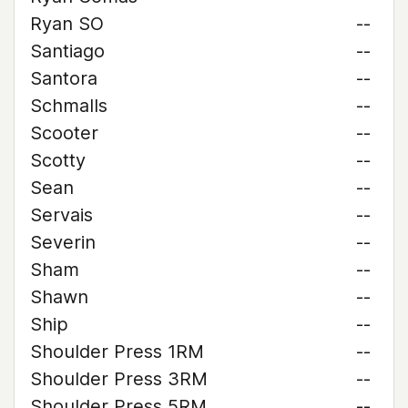
Ryan SO
--
Santiago
--
Santora
--
Schmalls
--
Scooter
--
Scotty
--
Sean
--
Servais
--
Severin
--
Sham
--
Shawn
--
Ship
--
Shoulder Press 1RM
--
Shoulder Press 3RM
--
Shoulder Press 5RM
--