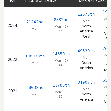
YEAR
YEAR
RANK WORLDWIDE
RANK WORLDWIDE
RANK BY REGION
RANK BY REGION
195
12675th
Men 
8782nd
Men
71242nd
44
2024
North
Men (40-
Nor
Men
44)
America
Amer
West
We
766
49539th
14650th
Men 
108938th
Men
2022
44
Men (40-
North
Men
Nor
44)
America
Amer
650
31007th
11785th
Men 
58032nd
Men
2021
39
Men (35-
North
Men
Nor
39)
America
Amer