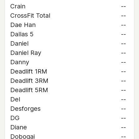
Crain
--
CrossFit Total
--
Dae Han
--
Dallas 5
--
Daniel
--
Daniel Ray
--
Danny
--
Deadlift 1RM
--
Deadlift 3RM
--
Deadlift 5RM
--
Del
--
Desforges
--
DG
--
Diane
--
Dobogai
--