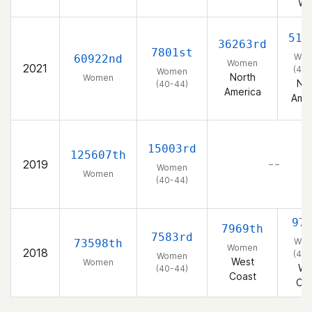
We
510
36263rd
7801st
Wo
60922nd
Women
2021
(40-
Women
North
Women
Nor
(40-44)
America
Amer
15003rd
125607th
2019
– –
Women
Women
(40-44)
97
7969th
7583rd
Wo
73598th
Women
2018
(40-
Women
West
Women
We
(40-44)
Coast
Coa