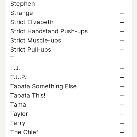
Stephen
--
Strange
--
Strict Elizabeth
--
Strict Handstand Push-ups
--
Strict Muscle-ups
--
Strict Pull-ups
--
T
--
T.J.
--
T.U.P.
--
Tabata Something Else
--
Tabata This!
--
Tama
--
Taylor
--
Terry
--
The Chief
--