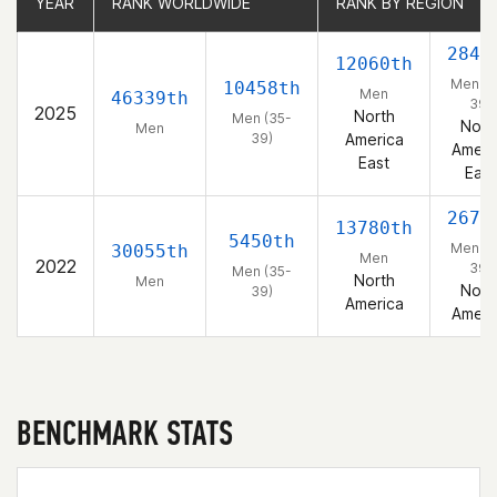
YEAR
YEAR
RANK WORLDWIDE
RANK WORLDWIDE
RANK BY REGION
RANK BY REGION
2849
12060th
Men (3
10458th
Men
46339th
39)
2025
North
Men (35-
Nort
Men
39)
America
Ameri
East
East
2676
13780th
5450th
Men (3
30055th
Men
2022
39)
Men (35-
North
Men
Nort
39)
America
Ameri
BENCHMARK STATS