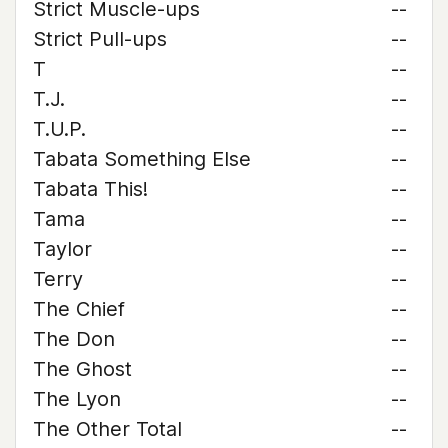
Strict Muscle-ups
--
Strict Pull-ups
--
T
--
T.J.
--
T.U.P.
--
Tabata Something Else
--
Tabata This!
--
Tama
--
Taylor
--
Terry
--
The Chief
--
The Don
--
The Ghost
--
The Lyon
--
The Other Total
--