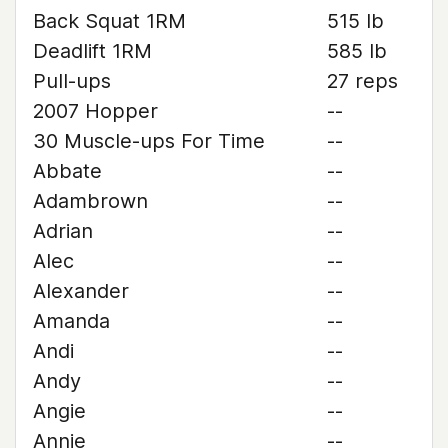
Back Squat 1RM
515 lb
Deadlift 1RM
585 lb
Pull-ups
27 reps
2007 Hopper
--
30 Muscle-ups For Time
--
Abbate
--
Adambrown
--
Adrian
--
Alec
--
Alexander
--
Amanda
--
Andi
--
Andy
--
Angie
--
Annie
--