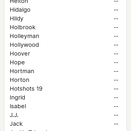
Helton
--
Hidalgo
--
Hildy
--
Holbrook
--
Holleyman
--
Hollywood
--
Hoover
--
Hope
--
Hortman
--
Horton
--
Hotshots 19
--
Ingrid
--
Isabel
--
J.J.
--
Jack
--