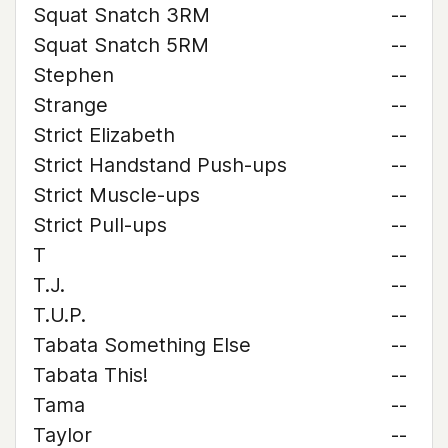
Squat Snatch 3RM
--
Squat Snatch 5RM
--
Stephen
--
Strange
--
Strict Elizabeth
--
Strict Handstand Push-ups
--
Strict Muscle-ups
--
Strict Pull-ups
--
T
--
T.J.
--
T.U.P.
--
Tabata Something Else
--
Tabata This!
--
Tama
--
Taylor
--