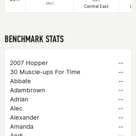
Men
Men
Central East
Un
BENCHMARK STATS
2007 Hopper
--
30 Muscle-ups For Time
--
Abbate
--
Adambrown
--
Adrian
--
Alec
--
Alexander
--
Amanda
--
Andi
--