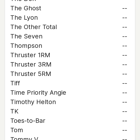
The Ghost
--
The Lyon
--
The Other Total
--
The Seven
--
Thompson
--
Thruster 1RM
--
Thruster 3RM
--
Thruster 5RM
--
Tiff
--
Time Priority Angie
--
Timothy Helton
--
TK
--
Toes-to-Bar
--
Tom
--
Tommy V
--