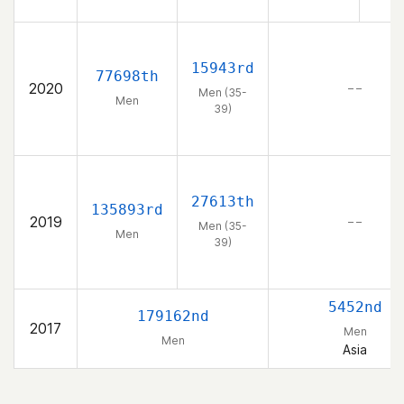
15943rd
77698th
2020
– –
Men (35-
Men
39)
27613th
135893rd
2019
– –
Men (35-
Men
39)
5452nd
179162nd
2017
Men
Men
Asia