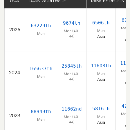
YEAR
YEAR
RANK WORLDWIDE
RANK WORLDWIDE
RANK BY REGION
RANK BY REGION
62
6506th
9674th
63229th
Men 
2025
Men
Men (40-
44
Men
44)
Asia
As
112
11608th
25845th
165637th
Men 
2024
Men
Men (40-
44
Men
44)
Asia
As
42
5816th
11662nd
88949th
Men 
2023
Men
Men (40-
44
Men
44)
Asia
As