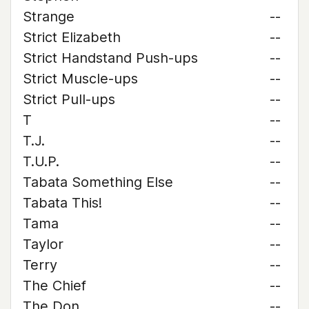
Strange
--
Strict Elizabeth
--
Strict Handstand Push-ups
--
Strict Muscle-ups
--
Strict Pull-ups
--
T
--
T.J.
--
T.U.P.
--
Tabata Something Else
--
Tabata This!
--
Tama
--
Taylor
--
Terry
--
The Chief
--
The Don
--