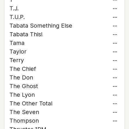
T.J.
--
T.U.P.
--
Tabata Something Else
--
Tabata This!
--
Tama
--
Taylor
--
Terry
--
The Chief
--
The Don
--
The Ghost
--
The Lyon
--
The Other Total
--
The Seven
--
Thompson
--