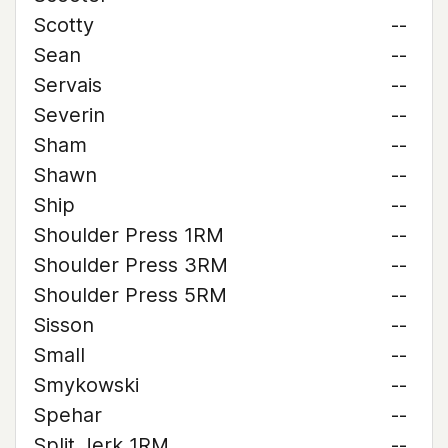
Scotty
--
Sean
--
Servais
--
Severin
--
Sham
--
Shawn
--
Ship
--
Shoulder Press 1RM
--
Shoulder Press 3RM
--
Shoulder Press 5RM
--
Sisson
--
Small
--
Smykowski
--
Spehar
--
Split Jerk 1RM
--