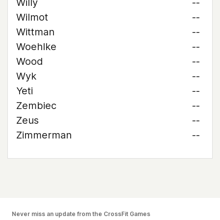
Willy
--
Wilmot
--
Wittman
--
Woehlke
--
Wood
--
Wyk
--
Yeti
--
Zembiec
--
Zeus
--
Zimmerman
--
Never miss an update from the CrossFit Games