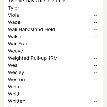
Twelve Days of Christmas
--
Tyler
--
Viola
--
Wade
--
Wall Handstand Hold
--
Walsh
--
War Frank
--
Weaver
--
Weighted Pull-up 1RM
--
Wes
--
Wesley
--
Weston
--
White
--
Whitt
--
Whitten
--