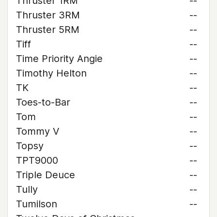
Thruster 1RM
--
Thruster 3RM
--
Thruster 5RM
--
Tiff
--
Time Priority Angie
--
Timothy Helton
--
TK
--
Toes-to-Bar
--
Tom
--
Tommy V
--
Topsy
--
TPT9000
--
Triple Deuce
--
Tully
--
Tumilson
--