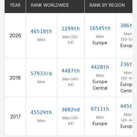
YEAR
YEAR
RANK WORLDWIDE
RANK WORLDWIDE
RANK BY REGION
RANK BY REGION
386th
16545th
1299th
46518th
Men
2026
Men
Men (50-
(50-54)
Men
54)
Europe
Europe
236th
4428th
4487th
Men
57933rd
Men
2018
(40-44)
Men (40-
Europe
Men
Europe
44)
Central
Central
445th
8711th
3082nd
45529th
Men
2017
Men
Men (40-
(40-44)
Men
Europe
44)
Europe