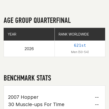
AGE GROUP QUARTERFINAL
YEAR
YEAR
RANK WORLDWIDE
RANK WORLDWIDE
621st
2026
Men (50-54)
BENCHMARK STATS
2007 Hopper
--
30 Muscle-ups For Time
--