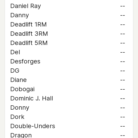
Daniel Ray
--
Danny
--
Deadlift 1RM
--
Deadlift 3RM
--
Deadlift 5RM
--
Del
--
Desforges
--
DG
--
Diane
--
Dobogai
--
Dominic J. Hall
--
Donny
--
Dork
--
Double-Unders
--
Dragon
--